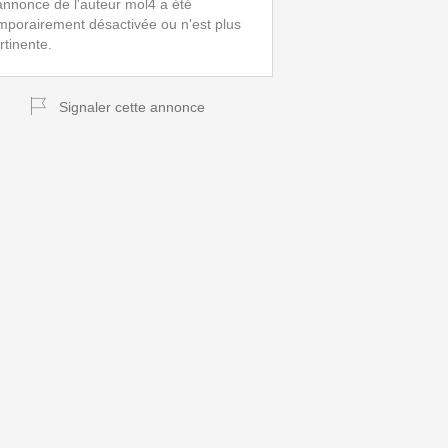
annonce de l'auteur mol4 a été
mporairement désactivée ou n'est plus
rtinente.
Signaler cette annonce