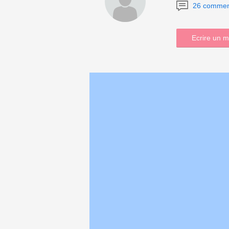
26 commen
Ecrire un 