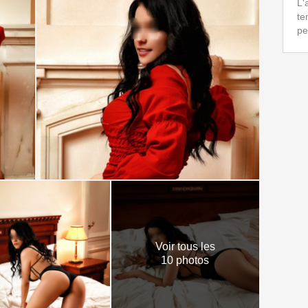
L'
te
pe
Voir tous les
10 photos