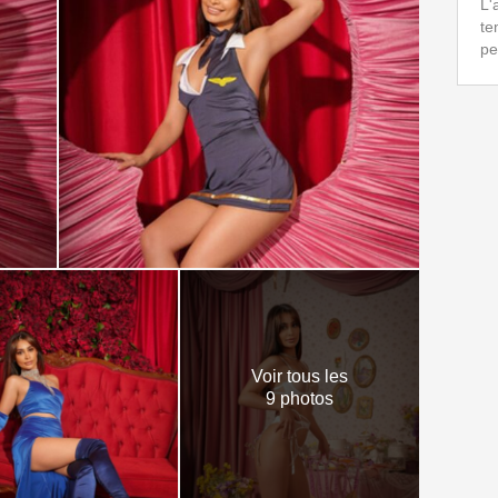
L'
te
pe
Voir tous les
9 photos