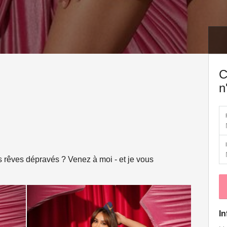
C
n
s rêves dépravés ? Venez à moi - et je vous
In