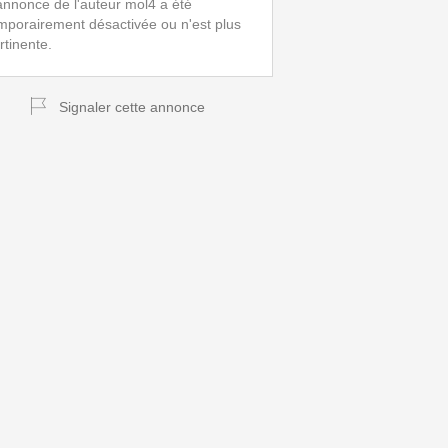
annonce de l'auteur mol4 a été
mporairement désactivée ou n'est plus
rtinente.
Signaler cette annonce