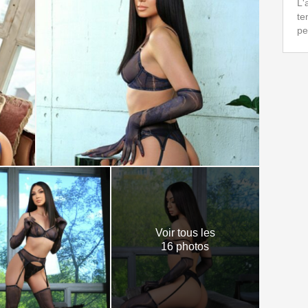
L'
te
pe
Voir tous les
16 photos