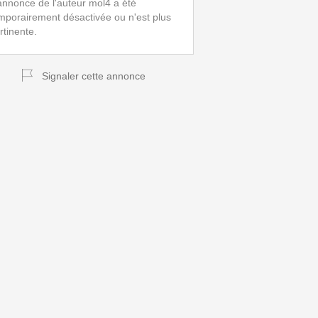
annonce de l'auteur mol4 a été
mporairement désactivée ou n'est plus
rtinente.
Signaler cette annonce