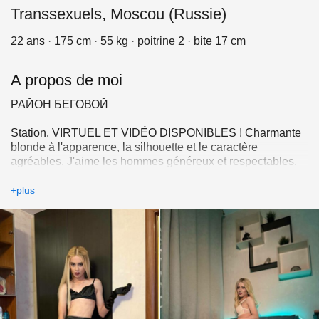
Transsexuels, Moscou (Russie)
22 ans · 175 cm · 55 kg · poitrine 2 · bite 17 cm
A propos de moi
РАЙОН БЕГОВОЙ
Station. VIRTUEL ET VIDÉO DISPONIBLES ! Charmante
blonde à l'apparence, la silhouette et le caractère
agréables. J'aime les hommes généreux et respectables.
Je saurai vous charmer et vous laisser un agréable
souvenir. Anglais, si possible. Écrivez-moi ou appelez-moi.
+plus