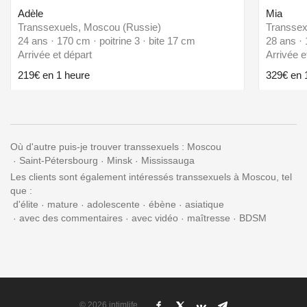
Adèle
Mia
Transsexuels, Moscou (Russie)
Transsex
24 ans · 170 cm · poitrine 3 · bite 17 cm
28 ans · 
Arrivée et départ
Arrivée e
219€ en 1 heure
329€ en 
Où d'autre puis-je trouver transsexuels :
Moscou
Saint-Pétersbourg
Minsk
Mississauga
Les clients sont également intéressés transsexuels à Moscou, tel
que :
d'élite
mature
adolescente
ébène
asiatique
avec des commentaires
avec vidéo
maîtresse
BDSM
© 2026 intimlife