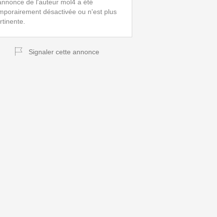
annonce de l'auteur mol4 a été
mporairement désactivée ou n'est plus
rtinente.
Signaler cette annonce