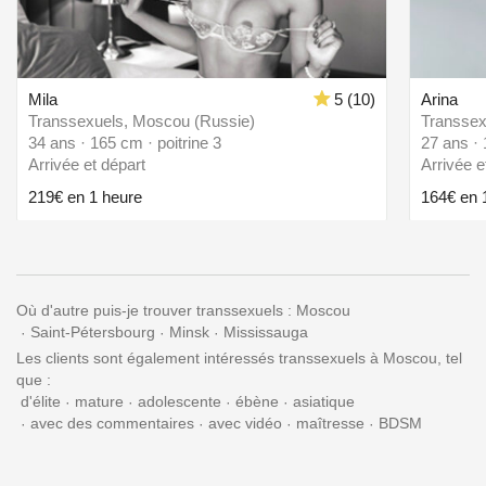
Mila
5 (10)
Arina
Transsexuels, Moscou (Russie)
Transsex
34 ans · 165 cm · poitrine 3
27 ans · 
Arrivée et départ
Arrivée e
219€ en 1 heure
164€ en 
Où d'autre puis-je trouver transsexuels :
Moscou
Saint-Pétersbourg
Minsk
Mississauga
Les clients sont également intéressés transsexuels à Moscou, tel
que :
d'élite
mature
adolescente
ébène
asiatique
avec des commentaires
avec vidéo
maîtresse
BDSM