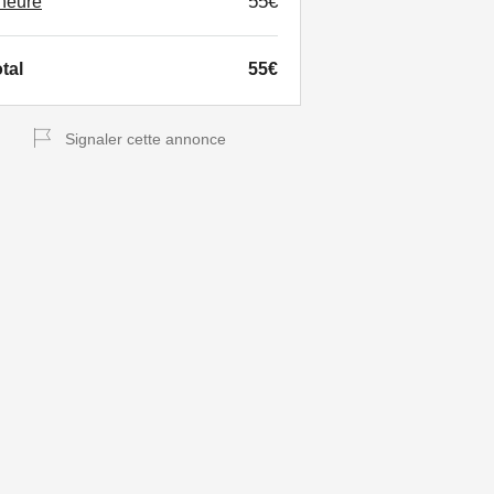
55€
heure
tal
55€
Signaler cette annonce