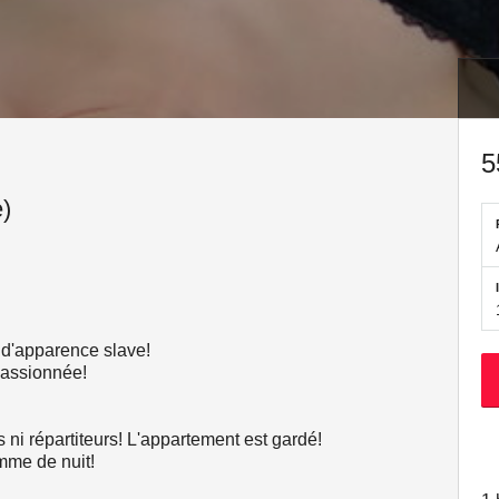
5
)
 d'apparence slave!
passionnée!
s ni répartiteurs! L'appartement est gardé!
omme de nuit!