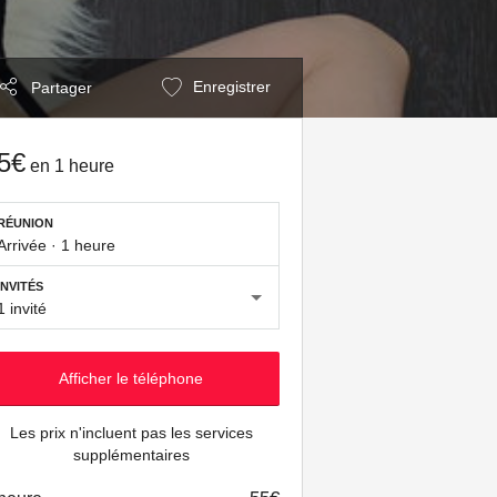
Enregistrer
Partager
5€
en
1 heure
RÉUNION
Arrivée
·
1 heure
INVITÉS
1 invité
Afficher le téléphone
Les prix n'incluent pas les services
supplémentaires