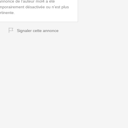
annonce de l'auteur mol4 a été
mporairement désactivée ou n'est plus
rtinente.
Signaler cette annonce