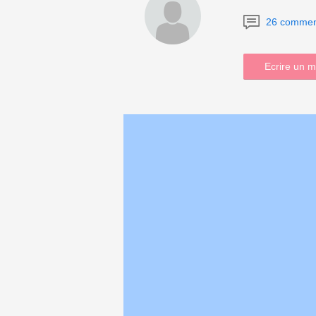
26 commen
Ecrire un 