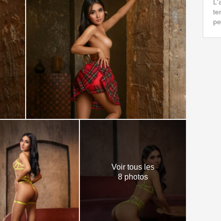
L'
te
pe
Voir tous les
8 photos