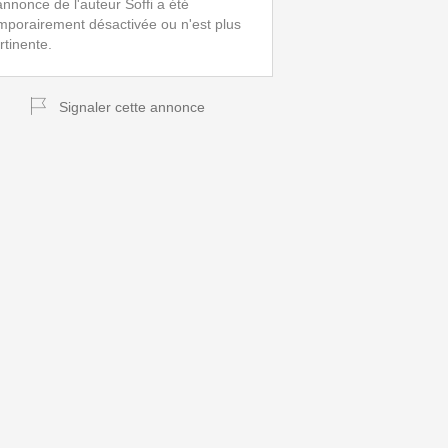
annonce de l'auteur Soffi a été
mporairement désactivée ou n'est plus
rtinente.
Signaler cette annonce