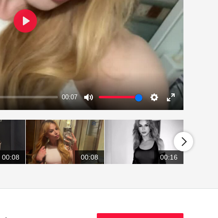
Play
00:07
Mute
Settings
Enter
fullscreen
00:08
00:08
00:16