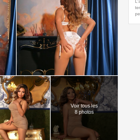
L'
te
pe
Voir tous les
8 photos