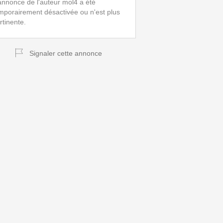
annonce de l'auteur mol4 a été
mporairement désactivée ou n'est plus
rtinente.
Signaler cette annonce