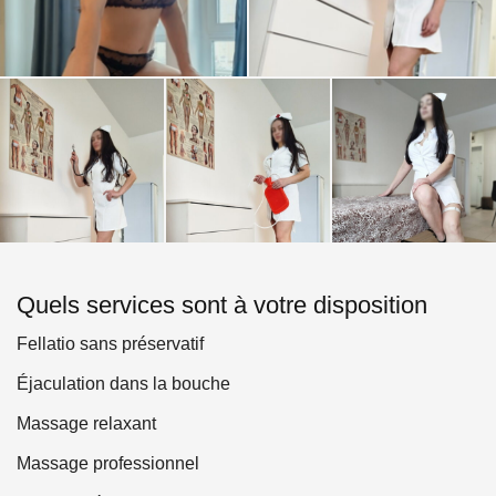
Détente et sérénité profondes. Laissez-vous aller et
plongez dans un monde de plaisir.
Éveil de la sensualité et de l'énergie. Après la séance,
vous vous sentirez ressourcé et plein de vitalité.
Mes services :
Massage érotique classique
Massage relaxant avec touches érotiques
Programmes personnalisés pour un plaisir maximal !
Quels services sont à votre disposition
Confidentialité et respect garantis.
Fellatio sans préservatif
Éjaculation dans la bouche
Massage relaxant
Massage professionnel