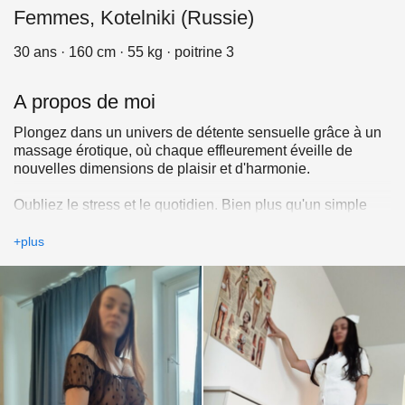
Femmes, Kotelniki (Russie)
30 ans · 160 cm · 55 kg · poitrine 3
A propos de moi
Plongez dans un univers de détente sensuelle grâce à un
massage érotique, où chaque effleurement éveille de
nouvelles dimensions de plaisir et d'harmonie.
Oubliez le stress et le quotidien. Bien plus qu'un simple
massage, c'est un art du toucher, conçu pour une
relaxation profonde et une éveil de votre sensualité.
+plus
J'utilise exclusivement des huiles et des techniques
d'exception, créant une atmosphère d'intimité et de confort.
Expérience :
Tendreté et passion dans chaque geste. Mes mains
caressent votre corps, libérant les tensions et vous
procurant des sensations uniques.