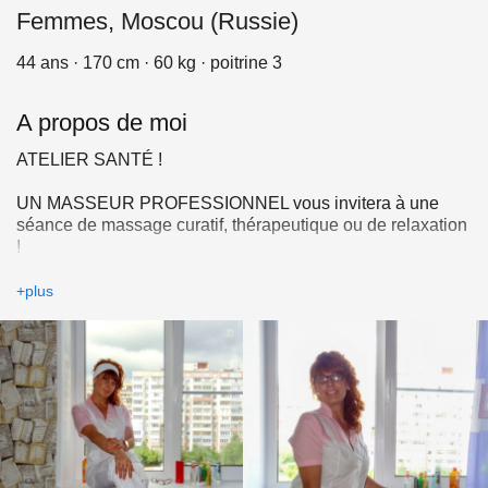
Femmes, Moscou (Russie)
44 ans · 170 cm · 60 kg · poitrine 3
A propos de moi
ATELIER SANTÉ !
UN MASSEUR PROFESSIONNEL vous invitera à une
séance de massage curatif, thérapeutique ou de relaxation
!
Pas seulement une approche individuelle, mais la
sélection d'un programme individuel pour chacun ! Je vais
+plus
vous aider à vous débarrasser de la douleur et des
sentiments négatifs!
Je maîtrise les types de massages suivants :
- massage du dos
- massage des mains
- massage des mains
- massage des pieds
- massage de la poitrine