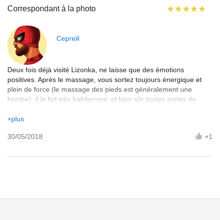
Correspondant à la photo
Сергей
Deux fois déjà visité Lizonka, ne laisse que des émotions
positives. Après le massage, vous sortez toujours énergique et
plein de force (le massage des pieds est généralement une
bombe), il le fait très habilement, et bien sûr toutes sortes de
crèmes et d'huiles en grandes quantités =) Alors, cher Don - je
recommande
+plus
30/05/2018
+1