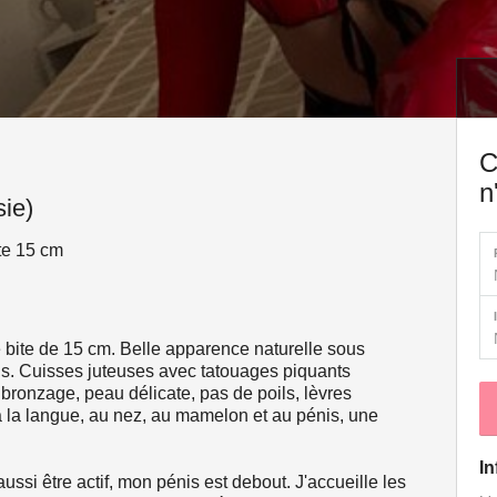
C
n
ie)
ite 15 cm
 bite de 15 cm. Belle apparence naturelle sous
ls. Cuisses juteuses avec tatouages piquants
ronzage, peau délicate, pas de poils, lèvres
 à la langue, au nez, au mamelon et au pénis, une
In
ssi être actif, mon pénis est debout. J'accueille les