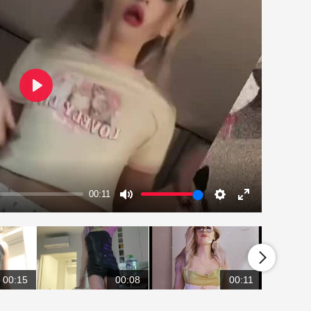
Play
00:11
Mute
Settings
Enter
fullscreen
00:15
00:08
00:11